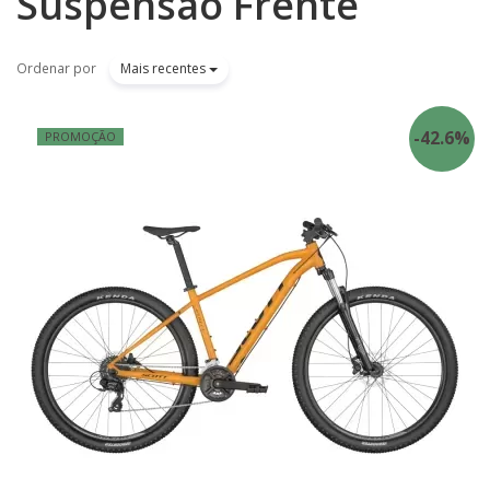
Suspensão Frente
Ordenar por
Mais recentes
-
42.6
%
PROMOÇÃO