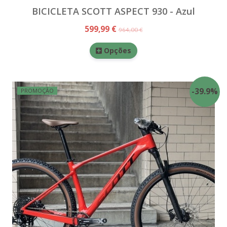
BICICLETA SCOTT ASPECT 930 - Azul
599,99 €
964,00 €
Opções
-
39.9
%
PROMOÇÃO